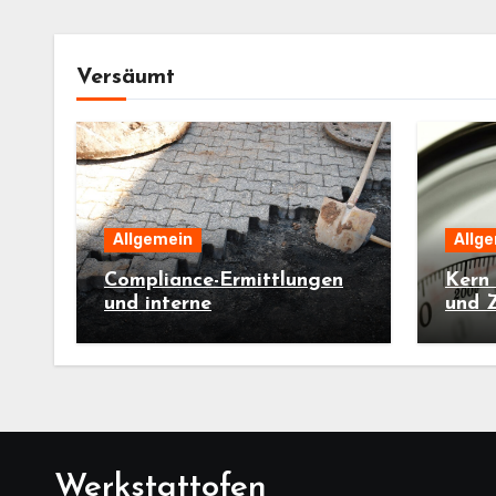
Versäumt
Allgemein
Allg
Compliance-Ermittlungen
Kern 
und interne
und Z
Untersuchungen im
Werks
Handwerksbetrieb
Werkstattofen