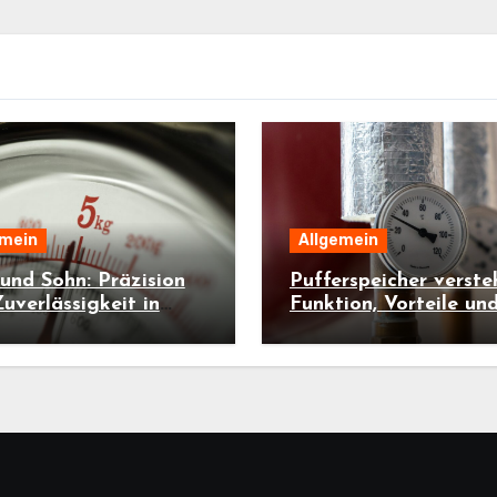
emein
Allgemein
und Sohn: Präzision
Pufferspeicher verste
uverlässigkeit in
Funktion, Vorteile un
tatt und Industrie
Anwendungen