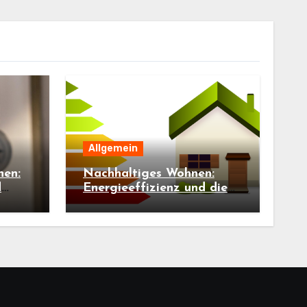
Allgemein
hen:
Nachhaltiges Wohnen:
d
Energieeffizienz und die
Rolle der
Bauwerksdiagnostik