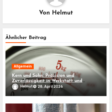
Von
Helmut
Ähnlicher Beitrag
Allgemein
Kern und Sohn: Präzision und
Zuverlässigkeit in Werkstatt und
Industrie
Helmut
28. April 2026