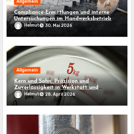
Allgemein
Compliance-Ermittlungen und interne
Untersuchungen im Handwerksbetrieb
Helmut
30. Mai 2026
Allgemein
Kern und Sohn: Präzision und
Zuverlässigkeit in Werkstatt und
Industrie
Helmut
28. April 2026