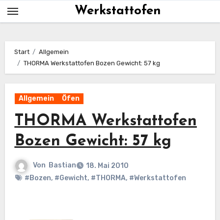
Skip
Werkstattofen
to
content
Start
Allgemein
THORMA Werkstattofen Bozen Gewicht: 57 kg
Allgemein
Öfen
THORMA Werkstattofen
Bozen Gewicht: 57 kg
Von
Bastian
18. Mai 2010
#Bozen
,
#Gewicht
,
#THORMA
,
#Werkstattofen