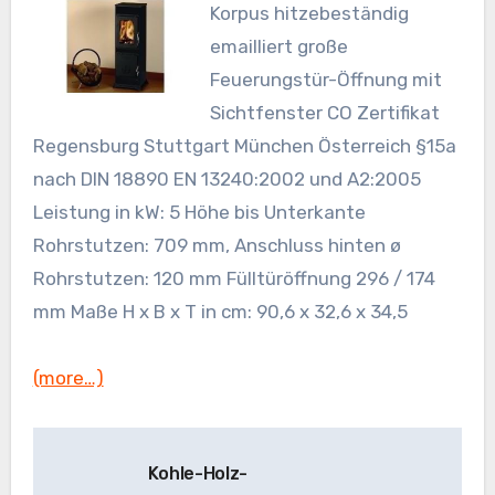
Korpus hitzebeständig
emailliert große
Feuerungstür-Öffnung mit
Sichtfenster CO Zertifikat
Regensburg Stuttgart München Österreich §15a
nach DIN 18890 EN 13240:2002 und A2:2005
Leistung in kW: 5 Höhe bis Unterkante
Rohrstutzen: 709 mm, Anschluss hinten ø
Rohrstutzen: 120 mm Fülltüröffnung 296 / 174
mm Maße H x B x T in cm: 90,6 x 32,6 x 34,5
(more…)
Beitragsnavigation
Kohle-Holz-