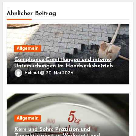
Ähnlicher Beitrag
Allgemein
Compliance-Ermittlungen und interne
Untersuchungen im Handwerksbetrieb
Helmut
30. Mai 2026
Allgemein
Kern und Sohn: Präzision und
Zuverlässigkeit in Werkstatt und