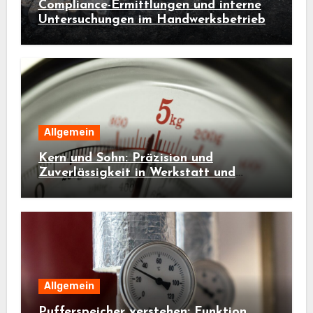
Compliance-Ermittlungen und interne
Untersuchungen im Handwerksbetrieb
Allgemein
Kern und Sohn: Präzision und
Zuverlässigkeit in Werkstatt und
Industrie
Allgemein
Pufferspeicher verstehen: Funktion,